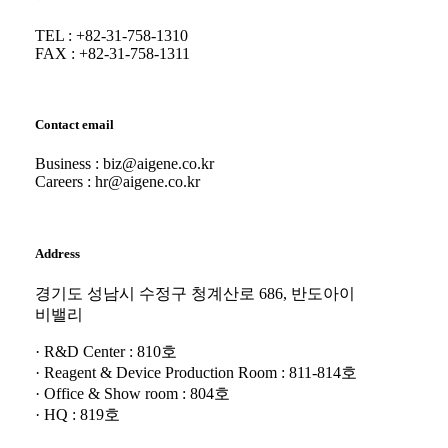
TEL : +82-31-758-1310
FAX : +82-31-758-1311
Contact email
Business : biz@aigene.co.kr
Careers : hr@aigene.co.kr
Address
경기도 성남시 수정구 청계산로 686, 반도아이
비밸리
· R&D Center : 810호
· Reagent & Device Production Room : 811-814호
· Office & Show room : 804호
· HQ : 819호