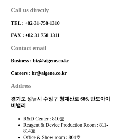
Call us directly
TEL : +82-31-758-1310
FAX : +82-31-758-1311
Contact email
Business : biz@aigene.co.kr
Careers :
hr
@aigene.co.kr
Address
경기도 성남시 수정구 청계산로 686, 반도아이
비밸리
R&D Center : 810호
Reagent & Device Production Room : 811-
814호
Office & Show room : 804호