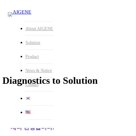
Skip
to
Close
main
Contact
Search
content
Contact Information
About AIGENE
Solution
Product
Menu
News & Notice
Diagnostics to Solution
Contact
(주)에이아이젠은 여러분의 연락을 언
제나 환영합니다.